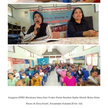
Anggota DPRD Minahasa Utara Dari Fraksi Partai Nasdem Djafar Efendi Moha Gelar
Reses di Desa Kuwil, Kecamatan Kalawat (Foto: Ist)