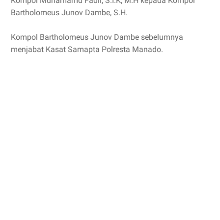
Kompol Muhamamd Fadli, S.I.K, M.H kepada Kompol
Bartholomeus Junov Dambe, S.H.
Kompol Bartholomeus Junov Dambe sebelumnya
menjabat Kasat Samapta Polresta Manado.