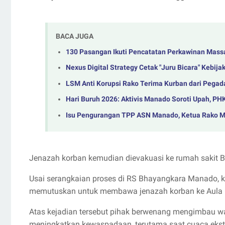
BACA JUGA
130 Pasangan Ikuti Pencatatan Perkawinan Massal
Nexus Digital Strategy Cetak "Juru Bicara" Kebi
LSM Anti Korupsi Rako Terima Kurban dari Pegada
Hari Buruh 2026: Aktivis Manado Soroti Upah, PH
Isu Pengurangan TPP ASN Manado, Ketua Rako Mi
Jenazah korban kemudian dievakuasi ke rumah sakit B
Usai serangkaian proses di RS Bhayangkara Manado,
memutuskan untuk membawa jenazah korban ke Aula G
Atas kejadian tersebut pihak berwenang mengimbau wa
meningkatkan kewaspadaan, terutama saat cuaca eks