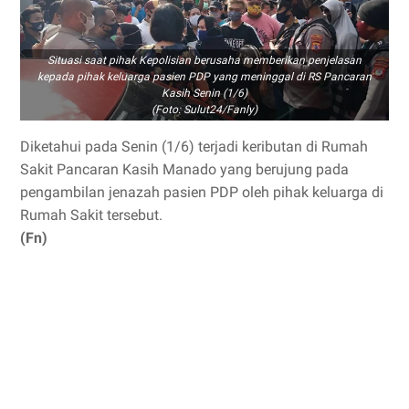
Situasi saat pihak Kepolisian berusaha memberikan penjelasan
kepada pihak keluarga pasien PDP yang meninggal di RS Pancaran
Kasih Senin (1/6)
(Foto: Sulut24/Fanly)
Diketahui pada Senin (1/6) terjadi keributan di Rumah
Sakit Pancaran Kasih Manado yang berujung pada
pengambilan jenazah pasien PDP oleh pihak keluarga di
Rumah Sakit tersebut.
(Fn)