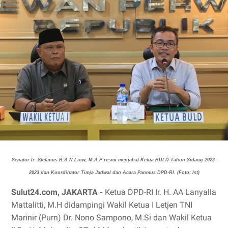
Senator Ir. Stefanus B.A.N Liow, M.A.P resmi menjabat Ketua BULD Tahun Sidang 2022-
2023 dan Koordinator Timja Jadwal dan Acara Panmus DPD-RI. (Foto: Ist)
Sulut24.com, JAKARTA -
Ketua DPD-RI Ir. H. AA Lanyalla
Mattalitti, M.H didampingi Wakil Ketua I Letjen TNI
Marinir (Purn) Dr. Nono Sampono, M.Si dan Wakil Ketua