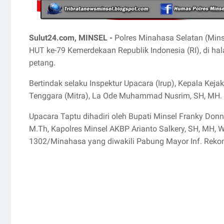
Sulut24.com, MINSEL -
Polres Minahasa Selatan (Min
HUT ke-79 Kemerdekaan Republik Indonesia (RI), di h
petang.
Bertindak selaku Inspektur Upacara (Irup), Kepala Ke
Tenggara (Mitra), La Ode Muhammad Nusrim, SH, MH.
Upacara Taptu dihadiri oleh Bupati Minsel Franky Don
M.Th, Kapolres Minsel AKBP Arianto Salkery, SH, MH,
1302/Minahasa yang diwakili Pabung Mayor Inf. Reko