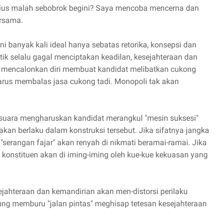
igius malah sebobrok begini? Saya mencoba mencerna dan
ersama.
ini banyak kali ideal hanya sebatas retorika, konsepsi dan
tik selalu gagal menciptakan keadilan, kesejahteraan dan
t mencalonkan diri membuat kandidat melibatkan cukong
arus membalas jasa cukong tadi. Monopoli tak akan
 suara mengharuskan kandidat merangkul "mesin suksesi"
akan berlaku dalam konstruksi tersebut. Jika sifatnya jangka
"serangan fajar" akan renyah di nikmati beramai-ramai. Jika
 konstituen akan di iming-iming oleh kue-kue kekuasan yang
ejahteraan dan kemandirian akan men-distorsi perilaku
ung memburu "jalan pintas" meghisap tetesan kesejahteraan