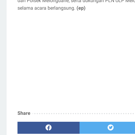
dan Polsek Melonguane, serta dukungan PLN ULP Melo
selama acara berlangsung.
(ep)
Share