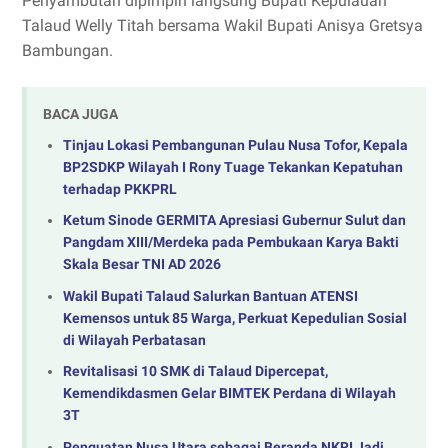
Penyambutan dipimpin langsung Bupati Kepulauan
Talaud Welly Titah bersama Wakil Bupati Anisya Gretsya
Bambungan.
BACA JUGA
Tinjau Lokasi Pembangunan Pulau Nusa Tofor, Kepala
BP2SDKP Wilayah I Rony Tuage Tekankan Kepatuhan
terhadap PKKPRL
Ketum Sinode GERMITA Apresiasi Gubernur Sulut dan
Pangdam XIII/Merdeka pada Pembukaan Karya Bakti
Skala Besar TNI AD 2026
Wakil Bupati Talaud Salurkan Bantuan ATENSI
Kemensos untuk 85 Warga, Perkuat Kepedulian Sosial
di Wilayah Perbatasan
Revitalisasi 10 SMK di Talaud Dipercepat,
Kemendikdasmen Gelar BIMTEK Perdana di Wilayah
3T
Penguatan Nusa Utara sebagai Beranda NKRI Jadi